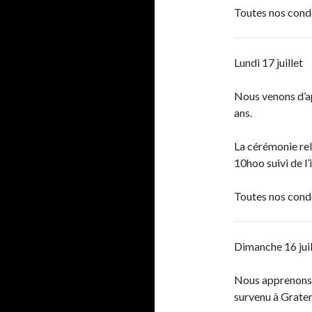
Toutes nos cond
Lundi 17 juillet
Nous venons d’a
ans.
La cérémonie rel
10hoo suivi de l
Toutes nos cond
Dimanche 16 jui
Nous apprenons 
survenu à Grate