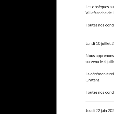
Les obsèques au
Villefranche de 
Toutes nos cond
Lundi 10 juillet 
Nous apprenons
survenu le 4 juil
La cérémonie reli
Gratens.
Toutes nos cond
Jeudi 22 juin 20