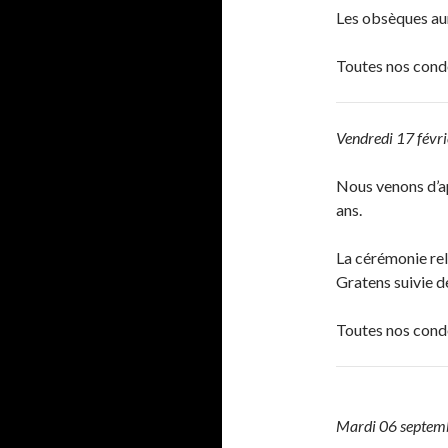
Les obsèques aur
Toutes nos cond
Vendredi 17 févr
Nous venons d’a
ans.
La cérémonie reli
Gratens suivie d
Toutes nos cond
Mardi 06 septem