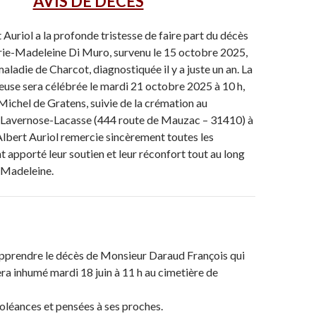
AVIS DE DÉCÈS
Auriol a la profonde tristesse de faire part du décès
e-Madeleine Di Muro, survenu le 15 octobre 2025,
maladie de Charcot, diagnostiquée il y a juste un an.
La
euse sera célébrée le mardi 21 octobre 2025 à 10 h,
-Michel de Gratens, suivie de la crémation au
 Lavernose-Lacasse (444
route de Mauzac – 31410) à
lbert Auriol remercie sincèrement toutes les
t apporté leur soutien et leur réconfort tout au long
 Madeleine.
pprendre le décès de Monsieur Daraud François qui
sera inhumé mardi 18 juin à 11 h au cimetière de
oléances et pensées à ses proches.