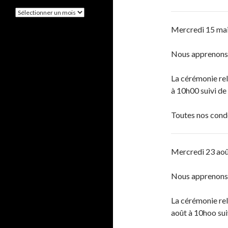
A
r
Mercredi 15 ma
c
h
i
Nous apprenons 
v
e
s
La cérémonie rel
à 10h00
suivi de
Toutes nos cond
Mercredi 23 ao
Nous apprenons 
La cérémonie rel
août à 10hoo sui