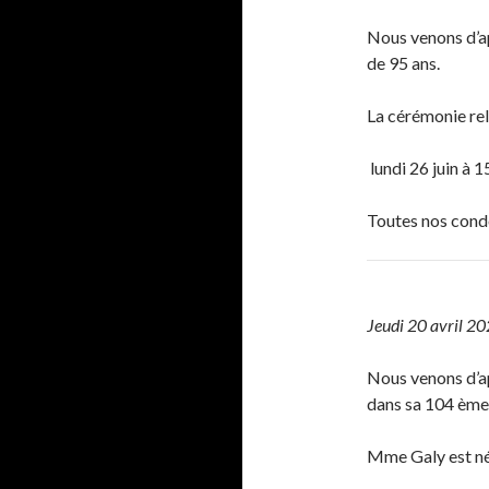
Nous venons d’
de 95 ans.
La cérémonie rel
lundi 26 juin à 1
Toutes nos cond
Jeudi 20 avril 2
Nous venons d’a
dans sa 104 ème 
Mme Galy est née