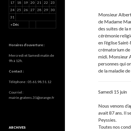
17
18
19
20
21
22
23
24
25
26
27
28
29
30
Monsieur Albert 
31
de Madame Mari
« Déc
des suites de la 
cérémonie religi
en l’église Saint
Horaires d’ouverture :
crématorium de
Mercredi et Samedi matin de
midi.
Monsieur A
9h à 12h.
personnes qui on
de la maladie de
Contact :
Téléphone : 05.61.98.51.12
Samedi 15 juin
Courriel :
mairie.gratens.31@orange.fr
Nous venons d’a
avait 87 ans. Il 
Peyssies.
Toutes nos cond
ARCHIVES