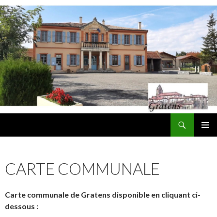
Recherche
Mairie de Gratens
ALLER
MENU
AU
PRINCI
CONTENU
CARTE COMMUNALE
Carte communale de Gratens disponible en cliquant ci-
dessous :