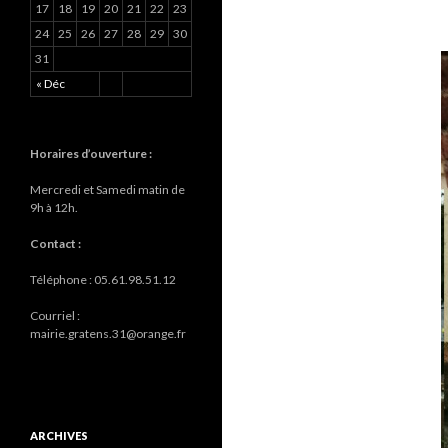
17
18
19
20
21
22
23
24
25
26
27
28
29
30
31
« Déc
Horaires d’ouverture :
Mercredi et Samedi matin de
9h à 12h.
Contact :
Téléphone : 05.61.98.51.12
Courriel :
mairie.gratens.31@orange.fr
ARCHIVES