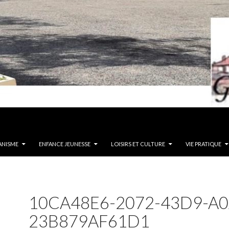
ANISME
ENFANCE JEUNESSE
LOISIRS ET CULTURE
VIE PRATIQUE
10CA48E6-2072-43D9-A0
23B879AF61D1