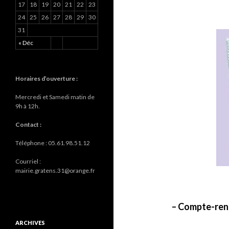
17
18
19
20
21
22
23
24
25
26
27
28
29
30
31
« Déc
Horaires d’ouverture :
Mercredi et Samedi matin de
9h à 12h.
Contact :
Téléphone : 05.61.98.51.12
Courriel :
mairie.gratens.31@orange.fr
– Compte-rend
ARCHIVES