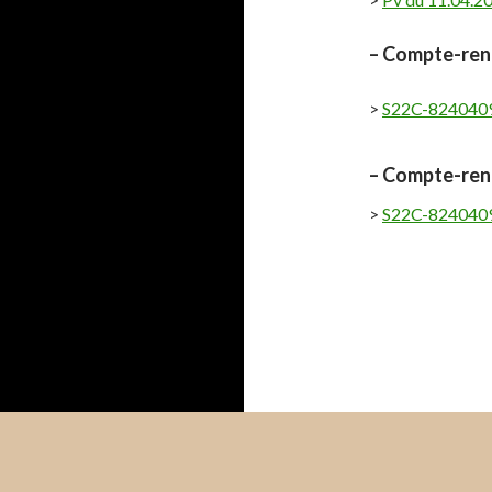
– Compte-rend
>
S22C-824040
– Compte-rend
>
S22C-824040