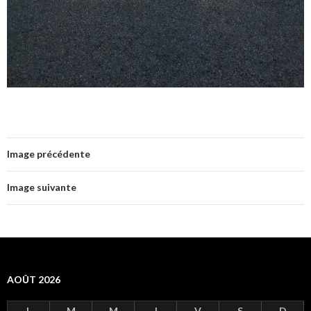
Image précédente
Image suivante
AOÛT 2026
L
M
M
J
V
S
D