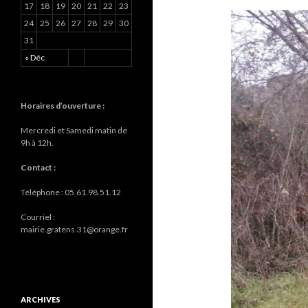
17
18
19
20
21
22
23
24
25
26
27
28
29
30
31
« Déc
Horaires d’ouverture :
Mercredi et Samedi matin de
9h à 12h.
Contact :
Téléphone : 05.61.98.51.12
Courriel :
mairie.gratens.31@orange.fr
ARCHIVES