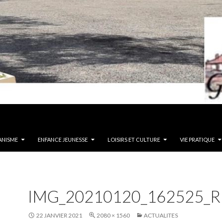
ANISME
ENFANCE JEUNESSE
LOISIRS ET CULTURE
VIE PRATIQUE
IMG_20210120_162525_R
22 JANVIER 2021
2080 × 1560
ACTUALITES