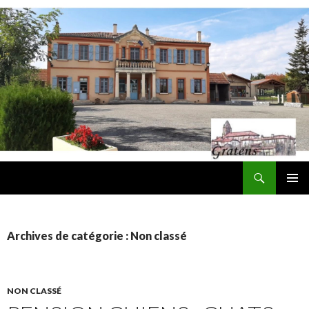
Recherche
Mairie de Gratens
ALLER
MENU
AU
PRINCI
CONTENU
Archives de catégorie : Non classé
NON CLASSÉ