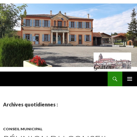
Recherche
Mairie de Gratens
ALLER
MENU
AU
PRINCI
CONTENU
Archives quotidiennes :
CONSEIL MUNICIPAL