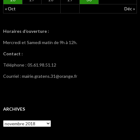
« Oct
Déc »
Horaires d’ouverture :
Mercredi et Samedi matin de 9h à 12h.
Contact :
Téléphone : 05.61.98.51.12
Courriel : mairie.gratens.31@orange.fr
ARCHIVES
A
r
c
h