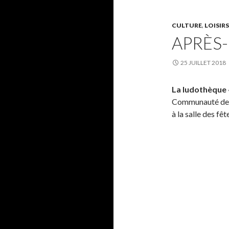
CULTURE
,
LOISIRS
APRÈS-
25 JUILLET 2018
La ludothèque «
Communauté de C
à la salle des fêt