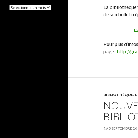
La bibliothèque 
A
r
de son bulletin 
c
h
n
i
v
e
Pour plus d’infos
s
page :
http://gra
BIBLIOTHÈQUE
,
C
NOUVE
BIBLI
3 SEPTEMBRE 20