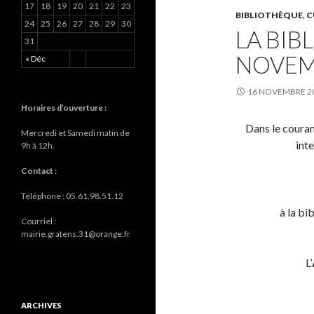
17
18
19
20
21
22
23
BIBLIOTHÈQUE
,
C
24
25
26
27
28
29
30
LA BIB
31
NOVEM
« Déc
16 NOVEMBRE 2
Horaires d’ouverture :
Dans le coura
Mercredi et Samedi matin de
int
9h à 12h.
Contact :
Téléphone : 05.61.98.51.12
à la bi
Courriel :
mairie.gratens.31@orange.fr
L’
ARCHIVES