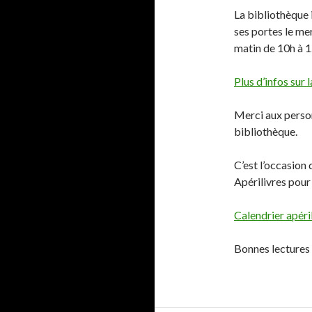
La bibliothèqu
ses portes le me
matin de 10h à 1
Plus d’infos sur 
Merci aux perso
bibliothèque.
C’est l’occasion
Apérilivres pour
Calendrier apér
Bonnes lectures 