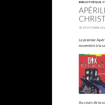
BIBLIOTHÈQUE
,
C
APÉRIL
CHRIST
20 OCTOBRE 20
Le premier Apéri
novembre à la sa
Au cours de la so