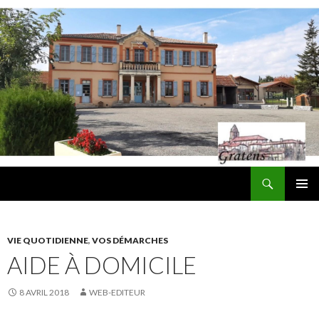
Recherche
Mairie de Gratens
ALLER
MENU
AU
PRINCI
CONTENU
VIE QUOTIDIENNE
,
VOS DÉMARCHES
AIDE À DOMICILE
8 AVRIL 2018
WEB-EDITEUR