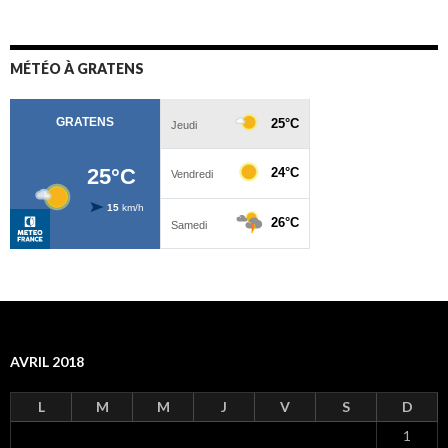
MÉTÉO À GRATENS
AVRIL 2018
L
M
M
J
V
S
D
1