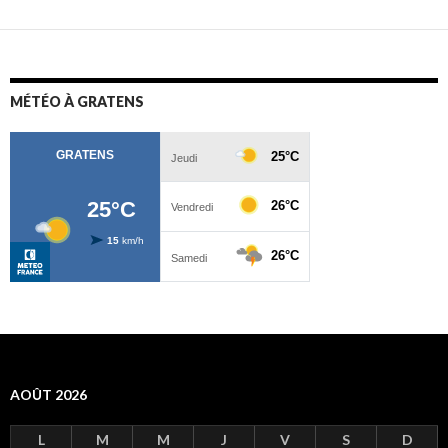
MÉTÉO À GRATENS
AOÛT 2026
L
M
M
J
V
S
D