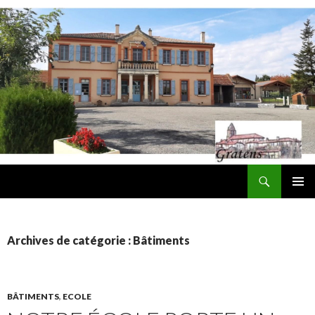
Recherche
Mairie de Gratens
ALLER
MENU
AU
PRINCI
CONTENU
Archives de catégorie : Bâtiments
BÂTIMENTS
,
ECOLE